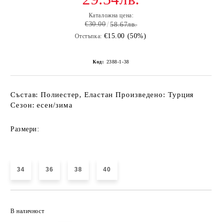
Каталожна цена:
€30.00
58.67лв.
€15.00 (50%)
Отстъпка:
Код:
2388-1-38
Състав: Полиестер, Еластан Произведено: Турция
Сезон: есен/зима
Размери:
34
36
38
40
Добави в желани
В наличност