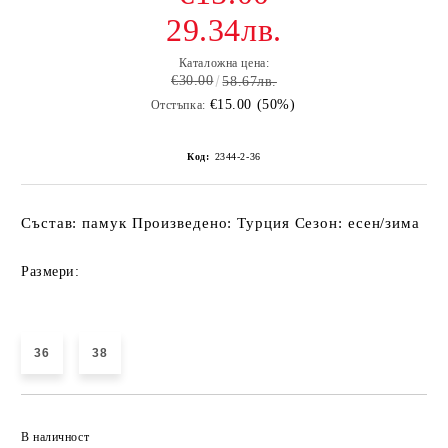
29.34лв.
Каталожна цена:
€30.00
58.67лв.
€15.00 (50%)
Отстъпка:
Код:
2344-2-36
Състав: памук Произведено: Турция Сезон: есен/зима
Размери:
36
38
Добави в желани
В наличност