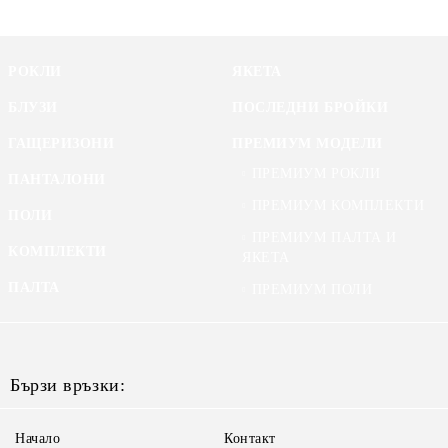
РОКЛИ
ЯКЕТА
БЛУЗИ
ПОСЛЕДНИ БРОЙКИ
ГАЩЕРИЗОНИ
ПРЕМИУМ МОДЕЛИ
ПРЕМИУМ РОКЛИ
ПАНТАЛОНИ
ПРЕМИУМ КОМПЛЕКТИ
ПОЛИ
ПРЕМИУМ ПАЛТА И
КОМПЛЕКТИ
ЯКЕТА
ПАЛТА
ПРЕМИУМ ПОЛИ
Бързи връзки:
Начало
Контакт