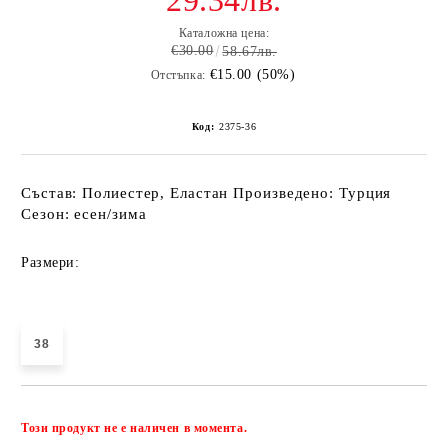
29.34лв.
Каталожна цена:
€30.00
58.67лв.
€15.00 (50%)
Отстъпка:
Код:
2375-36
Състав: Полиестер, Еластан Произведено: Турция
Сезон: есен/зима
Размери:
38
Добави в желани
Този продукт не е наличен в момента.