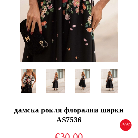
дамска рокля флорални шарки
AS7536
-50%
€30.00