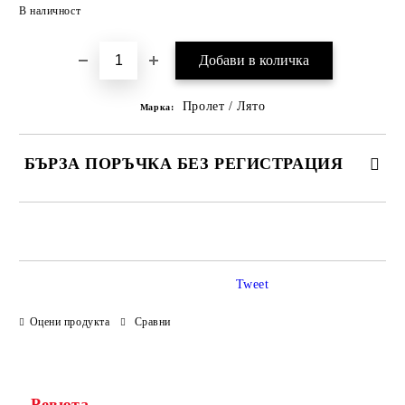
Добави в желани
В наличност
Пролет / Лято
Марка:
БЪРЗА ПОРЪЧКА БЕЗ РЕГИСТРАЦИЯ
САМО ПОПЪЛНЕТЕ 3 ПОЛЕТА
Tweet
Оцени продукта
Сравни
Ние ще се свържем с вас в рамките на работния ден.
Ревюта