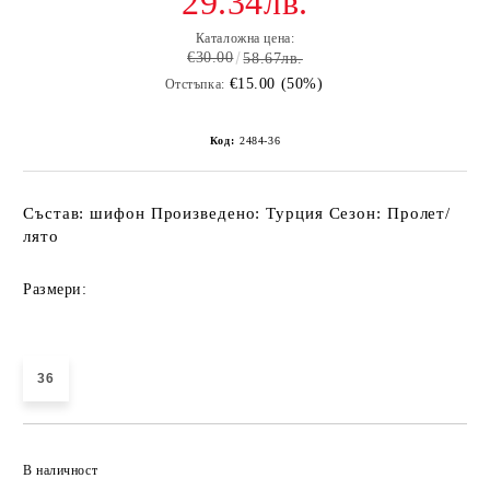
29.34лв.
Каталожна цена:
€30.00
58.67лв.
€15.00 (50%)
Отстъпка:
Код:
2484-36
Състав: шифон Произведено: Турция Сезон: Пролет/
лято
Размери:
36
Добави в желани
В наличност