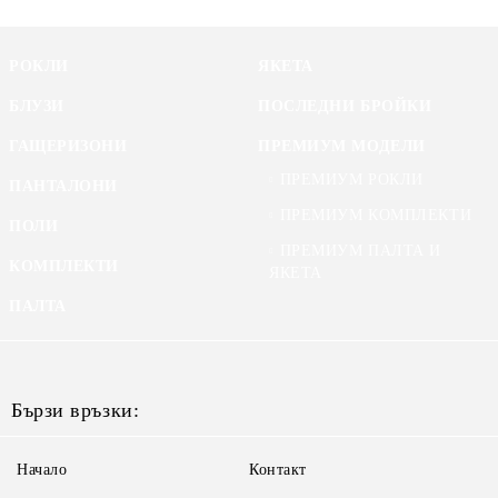
РОКЛИ
ЯКЕТА
БЛУЗИ
ПОСЛЕДНИ БРОЙКИ
ГАЩЕРИЗОНИ
ПРЕМИУМ МОДЕЛИ
ПРЕМИУМ РОКЛИ
ПАНТАЛОНИ
ПРЕМИУМ КОМПЛЕКТИ
ПОЛИ
ПРЕМИУМ ПАЛТА И
КОМПЛЕКТИ
ЯКЕТА
ПАЛТА
Бързи връзки:
Начало
Контакт