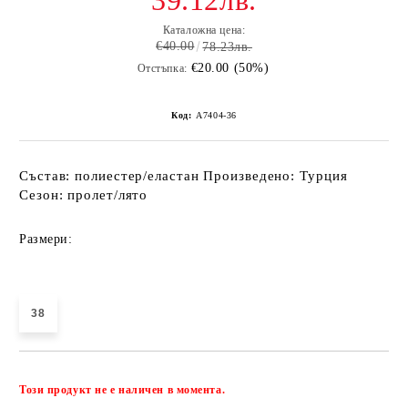
39.12лв.
Каталожна цена:
€40.00
78.23лв.
€20.00 (50%)
Отстъпка:
Код:
A7404-36
Състав: полиестер/еластан Произведено: Турция
Сезон: пролет/лято
Размери:
38
Добави в желани
Този продукт не е наличен в момента.