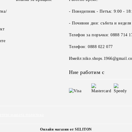
тна/
- Понеделник - Петък: 9:00 - 18
- Почивни дни: събота и неделя
укт
Телефон за поръчки: 0888 714 1
ите
Телефон: 0888 022 077
Имейл:niko.shops.1966@gmail.c
Ние работим с
етете нашата политика
Онлайн магазин от SELITON