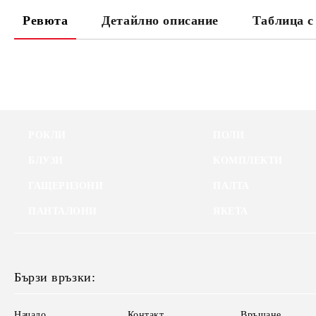
Ревюта
Детайлно описание
Таблица с
РОКЛИ
ПОЛИ
БЛУЗИ
КОМПЛЕКТИ
ГАЩЕРИЗОНИ
ПАЛТА
ПАНТАЛОНИ
ЯКЕТА
Бързи връзки:
Начало
Контакт
Връщане