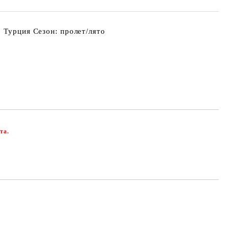
 Турция Сезон: пролет/лято
та.
Добави в желани