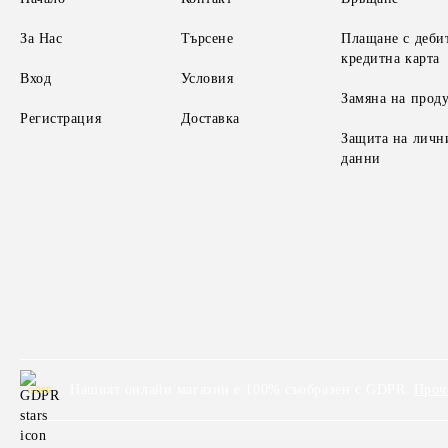
За Нас
Търсене
Плащане с деби
кредитна карта
Вход
Условия
Замяна на прод
Регистрация
Доставка
Защита на личн
данни
Нашият онлайн магазин е 100% съобразен с GDPR.
Проч
GDPR