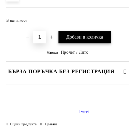
Добави в желани
В наличност
Пролет / Лято
Марка:
БЪРЗА ПОРЪЧКА БЕЗ РЕГИСТРАЦИЯ
САМО ПОПЪЛНЕТЕ 3 ПОЛЕТА
Tweet
Оцени продукта
Сравни
Ние ще се свържем с вас в рамките на работния ден.