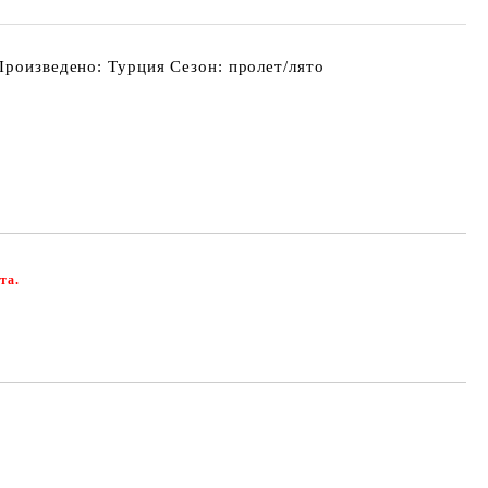
Произведено: Турция Сезон: пролет/лято
та.
Добави в желани