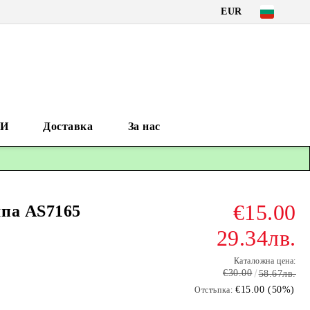
EUR
И
Доставка
За нас
€15.00
па AS7165
29.34лв.
Каталожна цена:
€30.00
58.67лв.
€15.00 (50%)
Отстъпка: