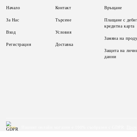
Начало
Контакт
Връщане
За Нас
Търсене
Плащане с деби
кредитна карта
Вход
Условия
Замяна на прод
Регистрация
Доставка
Защита на личн
данни
Нашият онлайн магазин е 100% съобразен с GDPR.
Проч
GDPR