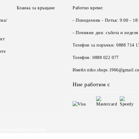
Бланка за връщане
Работно време:
тна/
- Понеделник - Петък: 9:00 - 18
- Почивни дни: събота и неделя
укт
Телефон за поръчки: 0888 714 1
ите
Телефон: 0888 022 077
Имейл:niko.shops.1966@gmail.c
Ние работим с
етете нашата политика