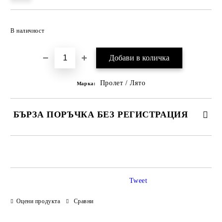
Добави в желани
В наличност
Пролет / Лято
Марка:
БЪРЗА ПОРЪЧКА БЕЗ РЕГИСТРАЦИЯ
САМО ПОПЪЛНЕТЕ 3 ПОЛЕТА
Tweet
Оцени продукта
Сравни
Ние ще се свържем с вас в рамките на работния ден.