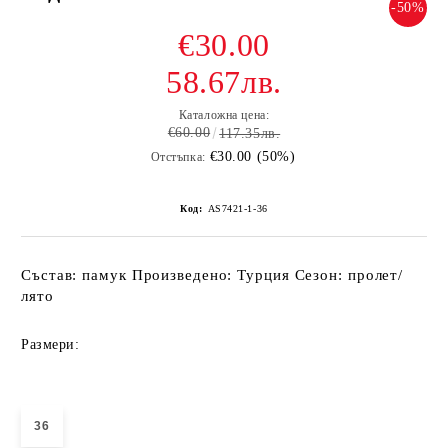
-50%
€30.00
58.67лв.
Каталожна цена:
€60.00
117.35лв.
€30.00 (50%)
Отстъпка:
Код:
AS7421-1-36
Състав: памук Произведено: Турция Сезон: пролет/
лято
Размери:
36