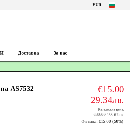
EUR
И
Доставка
За нас
€15.00
па AS7532
29.34лв.
Каталожна цена:
€30.00
58.67лв.
€15.00 (50%)
Отстъпка: