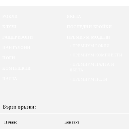
РОКЛИ
ЯКЕТА
БЛУЗИ
ПОСЛЕДНИ БРОЙКИ
ГАЩЕРИЗОНИ
ПРЕМИУМ МОДЕЛИ
ПРЕМИУМ РОКЛИ
ПАНТАЛОНИ
ПРЕМИУМ КОМПЛЕКТИ
ПОЛИ
ПРЕМИУМ ПАЛТА И
КОМПЛЕКТИ
ЯКЕТА
ПАЛТА
ПРЕМИУМ ПОЛИ
Бързи връзки:
Начало
Контакт