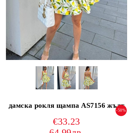
дамскa рокля щампа AS7156 жълт
-50%
€33.23
64.99лв.