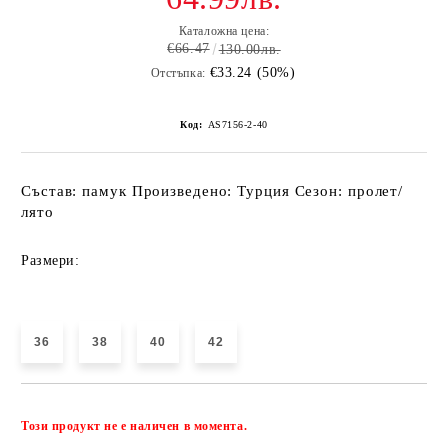
Каталожна цена:
€66.47
130.00лв.
€33.24 (50%)
Отстъпка:
Код:
AS7156-2-40
Състав: памук Произведено: Турция Сезон: пролет/
лято
Размери:
36
38
40
42
Добави в желани
Този продукт не е наличен в момента.