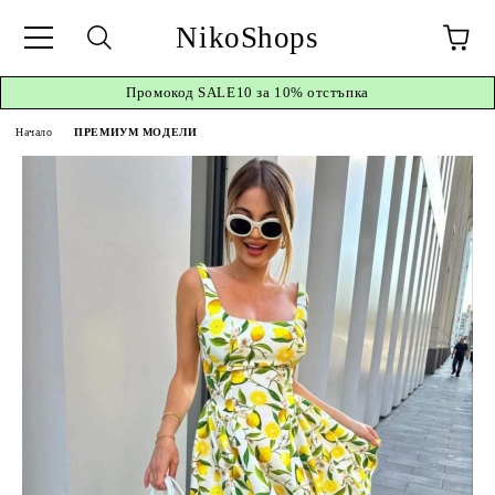
NikoShops
Промокод
SALE10 за 10%
отстъпка
Начало
ПРЕМИУМ МОДЕЛИ