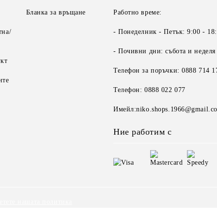
Бланка за връщане
Работно време:
тна/
- Понеделник - Петък: 9:00 - 18
- Почивни дни: събота и неделя
укт
Телефон за поръчки: 0888 714 1
ите
Телефон: 0888 022 077
Имейл:niko.shops.1966@gmail.c
Ние работим с
етете нашата политика