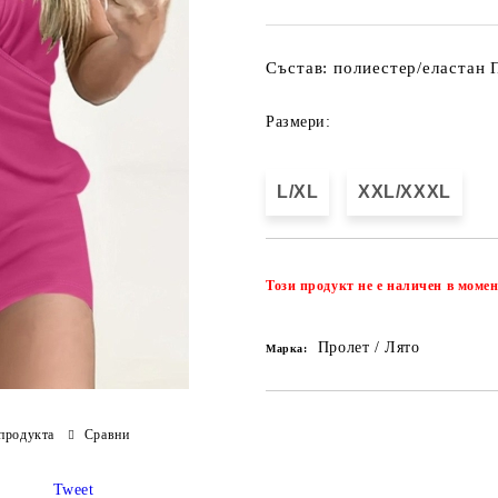
Състав: полиестер/еластан 
Размери:
L/XL
XXL/XXXL
Този продукт не е наличен в момен
Пролет / Лято
Марка:
продукта
Сравни
Tweet