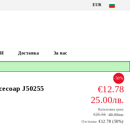
EUR
И
Доставка
За нас
-50%
€12.78
сесоар J50255
25.00лв.
Каталожна цена:
€25.56
49.99лв.
€12.78 (50%)
Отстъпка: