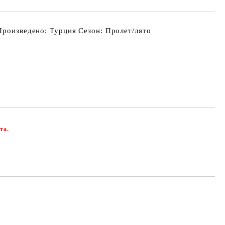
Произведено: Турция Сезон: Пролет/лято
та.
Добави в желани