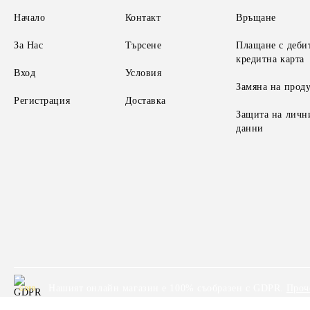
Начало
Контакт
Връщане
За Нас
Търсене
Плащане с деби
кредитна карта
Вход
Условия
Замяна на прод
Регистрация
Доставка
Защита на личн
данни
Нашият онлайн магазин е 100% съобразен с GDPR.
Проч
GDPR