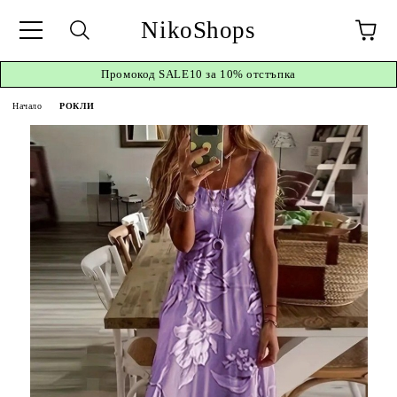
NikoShops
Промокод
SALE10 за 10%
отстъпка
Начало
РОКЛИ