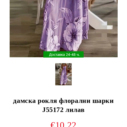
дамска рокля флорални шарки
J55172 лилав
€10.22