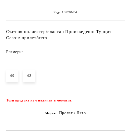
Код:
AS6208-2-4
Състав: полиестер/еластан Произведено: Турция
Сезон: пролет/лято
Размери:
40
42
Добави в желани
Този продукт не е наличен в момента.
Пролет / Лято
Марка: