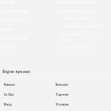
БЛУЗИ
ПОСЛЕДНИ БРОЙКИ
ГАЩЕРИЗОНИ
ПРЕМИУМ МОДЕЛИ
ПРЕМИУМ РОКЛИ
ПАНТАЛОНИ
ПРЕМИУМ КОМПЛЕКТИ
ПОЛИ
ПРЕМИУМ ПАЛТА И
КОМПЛЕКТИ
ЯКЕТА
ПАЛТА
ПРЕМИУМ ПОЛИ
Бързи връзки:
Начало
Контакт
За Нас
Търсене
Вход
Условия