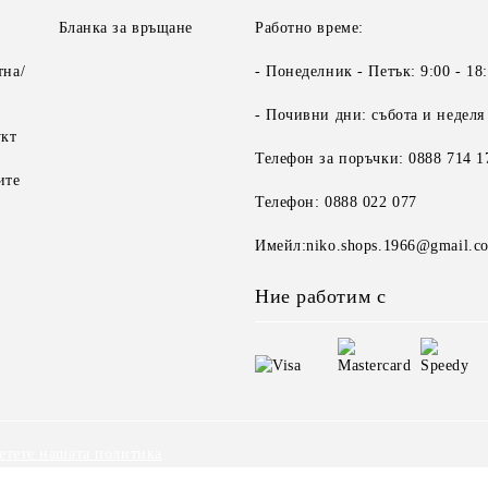
Бланка за връщане
Работно време:
тна/
- Понеделник - Петък: 9:00 - 18
- Почивни дни: събота и неделя
укт
Телефон за поръчки: 0888 714 1
ите
Телефон: 0888 022 077
Имейл:niko.shops.1966@gmail.c
Ние работим с
етете нашата политика