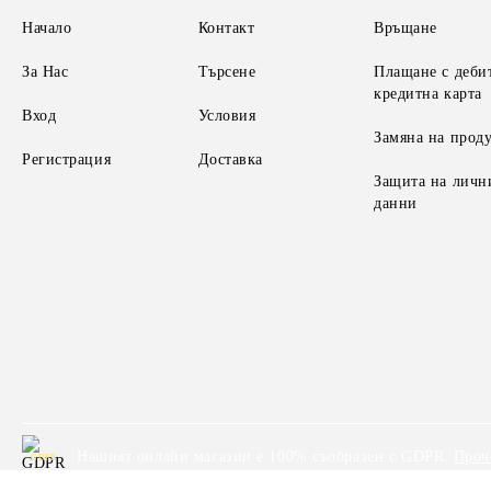
Начало
Контакт
Връщане
За Нас
Търсене
Плащане с деби
кредитна карта
Вход
Условия
Замяна на прод
Регистрация
Доставка
Защита на личн
данни
Нашият онлайн магазин е 100% съобразен с GDPR.
Проч
GDPR