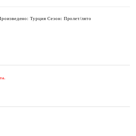
Произведено: Турция Сезон: Пролет/лято
та.
Добави в желани