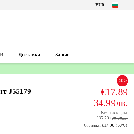
EUR
И
Доставка
За нас
-50%
€17.89
нт J55179
34.99лв.
Каталожна цена:
€35.79
70.00лв.
€17.90 (50%)
Отстъпка: