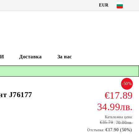
EUR
И
Доставка
За нас
-50%
€17.89
нт J76177
34.99лв.
Каталожна цена:
€35.79
70.00лв.
€17.90 (50%)
Отстъпка: