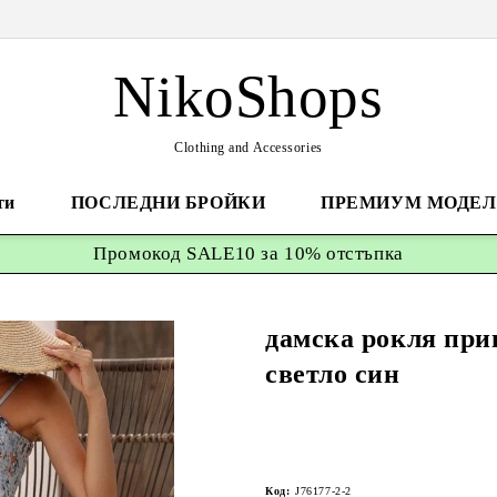
NikoShops
Clothing and Accessories
ти
ПОСЛЕДНИ БРОЙКИ
ПРЕМИУМ МОДЕЛ
Промокод
SALE10 за 10%
отстъпка
дамска рокля при
светло син
Код:
J76177-2-2