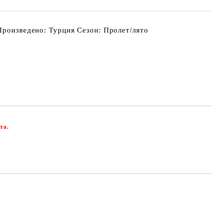
Произведено: Турция Сезон: Пролет/лято
та.
Добави в желани