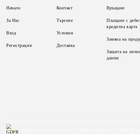
Начало
Контакт
Връщане
За Нас
Търсене
Плащане с деби
кредитна карта
Вход
Условия
Замяна на прод
Регистрация
Доставка
Защита на личн
данни
Нашият онлайн магазин е 100% съобразен с GDPR.
Проч
GDPR