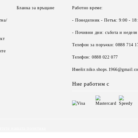
Бланка за връщане
Работно време:
тна/
- Понеделник - Петък: 9:00 - 18
- Почивни дни: събота и неделя
укт
Телефон за поръчки: 0888 714 1
ите
Телефон: 0888 022 077
Имейл:niko.shops.1966@gmail.c
Ние работим с
етете нашата политика