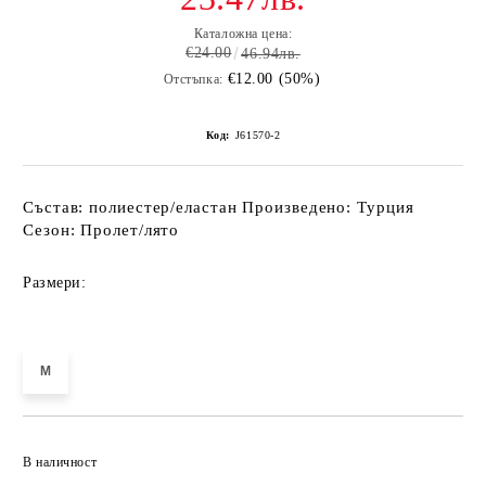
Каталожна цена:
€24.00
46.94лв.
€12.00 (50%)
Отстъпка:
Код:
J61570-2
Състав: полиестер/еластан Произведено: Турция
Сезон: Пролет/лято
Размери:
M
Добави в желани
В наличност