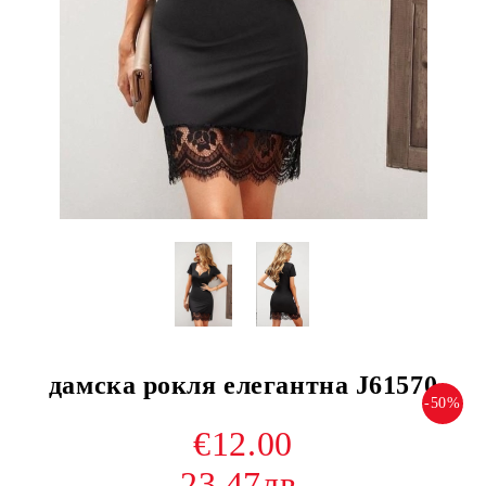
дамска рокля елегантна J61570
-50%
€12.00
23.47лв.