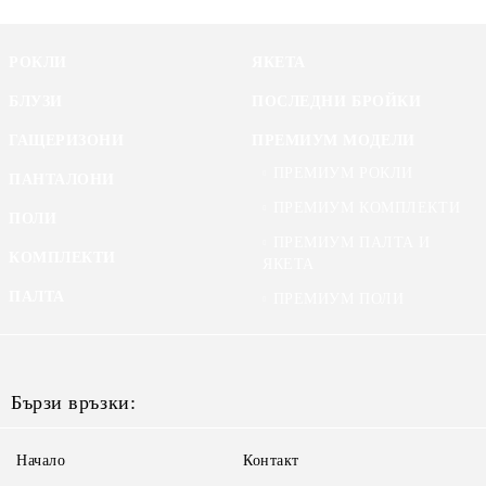
РОКЛИ
ЯКЕТА
БЛУЗИ
ПОСЛЕДНИ БРОЙКИ
ГАЩЕРИЗОНИ
ПРЕМИУМ МОДЕЛИ
ПРЕМИУМ РОКЛИ
ПАНТАЛОНИ
ПРЕМИУМ КОМПЛЕКТИ
ПОЛИ
ПРЕМИУМ ПАЛТА И
КОМПЛЕКТИ
ЯКЕТА
ПАЛТА
ПРЕМИУМ ПОЛИ
Бързи връзки:
Начало
Контакт