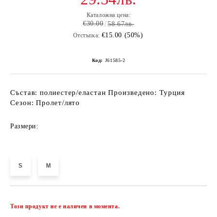
Каталожна цена:
€30.00
58.67лв.
€15.00 (50%)
Отстъпка:
Код:
J61585-2
Състав: полиестер/еластан Произведено: Турция
Сезон: Пролет/лято
Размери:
S
M
Добави в желани
Този продукт не е наличен в момента.