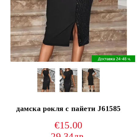
дамска рокля с пайети J61585
€15.00
29.34лв.