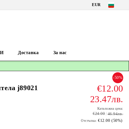
EUR
И
Доставка
За нас
-50%
€12.00
нтела j89021
23.47лв.
Каталожна цена:
€24.00
46.94лв.
€12.00 (50%)
Отстъпка: