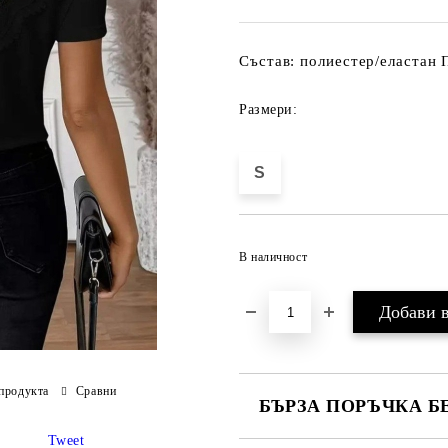
Състав: полиестер/еластан 
Размери:
S
В наличност
продукта
Сравни
БЪРЗА ПОРЪЧКА Б
Tweet
САМО ПОПЪЛНЕТЕ 3 ПОЛЕТА