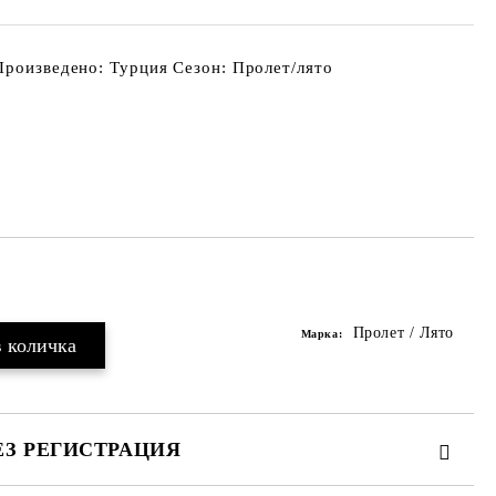
Произведено: Турция Сезон: Пролет/лято
Добави в желани
Пролет / Лято
Марка:
ЕЗ РЕГИСТРАЦИЯ