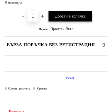
Добави в желани
В наличност
Пролет / Лято
Марка:
БЪРЗА ПОРЪЧКА БЕЗ РЕГИСТРАЦИЯ
САМО ПОПЪЛНЕТЕ 3 ПОЛЕТА
Tweet
Оцени продукта
Сравни
Ние ще се свържем с вас в рамките на работния ден.
Ревюта