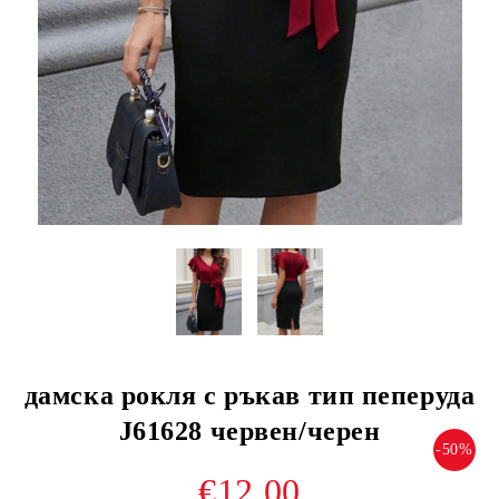
дамска рокля с ръкав тип пеперуда
J61628 червен/черен
-50%
€12.00