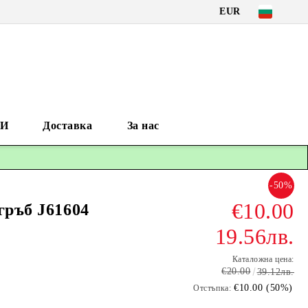
EUR
И
Доставка
За нас
-50%
€10.00
гръб J61604
19.56лв.
Каталожна цена:
€20.00
39.12лв.
€10.00 (50%)
Отстъпка: