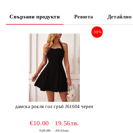
Свързани продукти
Ревюта
Детайлно
-50%
дамска рокля гол гръб J61604 черен
€10.00
19.56лв.
€20.00
39.12лв.