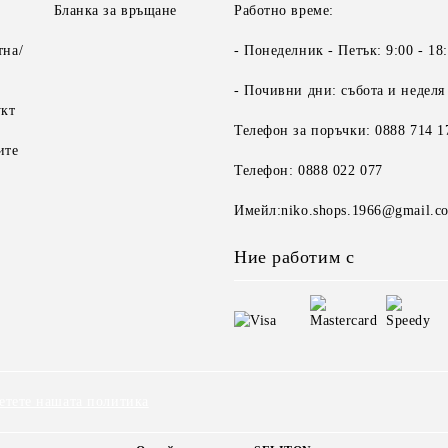
Бланка за връщане
Работно време:
тна/
- Понеделник - Петък: 9:00 - 18
- Почивни дни: събота и неделя
укт
Телефон за поръчки: 0888 714 1
ите
Телефон: 0888 022 077
Имейл:niko.shops.1966@gmail.c
Ние работим с
етете нашата политика