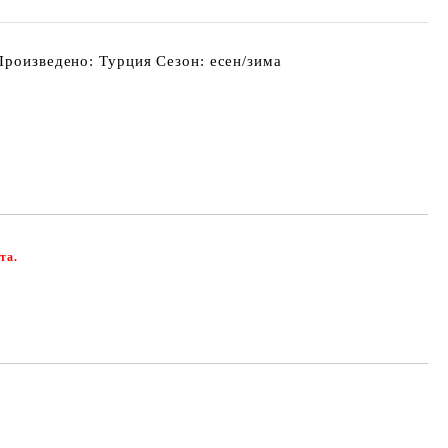
Произведено: Турция Сезон: есен/зима
та.
Добави в желани