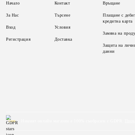
Начало
Контакт
Връщане
За Нас
Търсене
Плащане с деби
кредитна карта
Вход
Условия
Замяна на прод
Регистрация
Доставка
Защита на личн
данни
Нашият онлайн магазин е 100% съобразен с GDPR.
Проч
GDPR