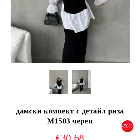
дамски компект с детайл риза
M1503 черен
-50%
€30.68