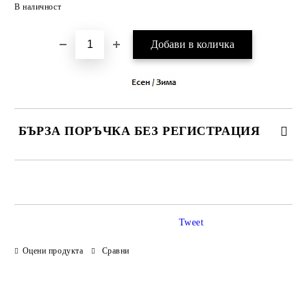
Добави в желани
В наличност
БЪРЗА ПОРЪЧКА БЕЗ РЕГИСТРАЦИЯ
САМО ПОПЪЛНЕТЕ 3 ПОЛЕТА
Tweet
Оцени продукта
Сравни
Ние ще се свържем с вас в рамките на работния ден.