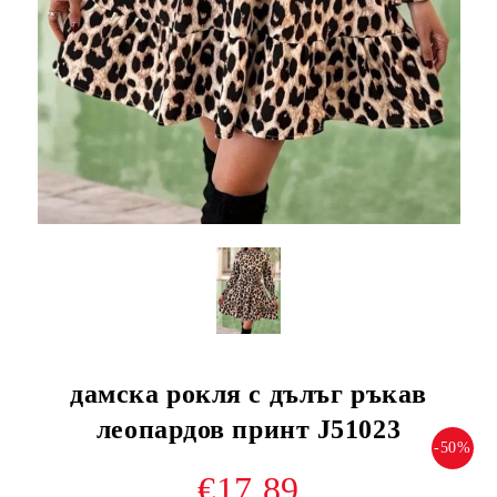
дамска рокля с дълъг ръкав
леопардов принт J51023
-50%
€17.89