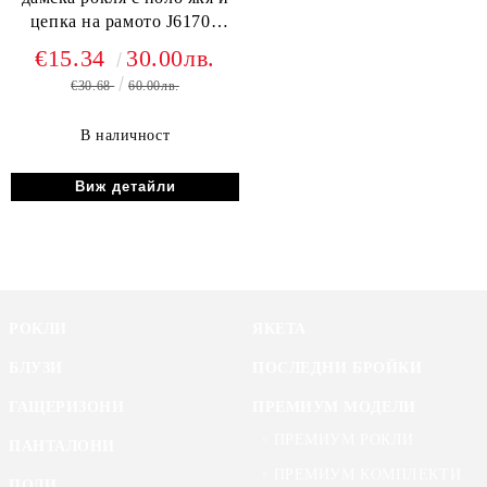
цепка на рамото J61709
син
€15.34
30.00лв.
€30.68
60.00лв.
В наличност
Виж детайли
РОКЛИ
ЯКЕТА
БЛУЗИ
ПОСЛЕДНИ БРОЙКИ
ГАЩЕРИЗОНИ
ПРЕМИУМ МОДЕЛИ
ПРЕМИУМ РОКЛИ
ПАНТАЛОНИ
ПРЕМИУМ КОМПЛЕКТИ
ПОЛИ