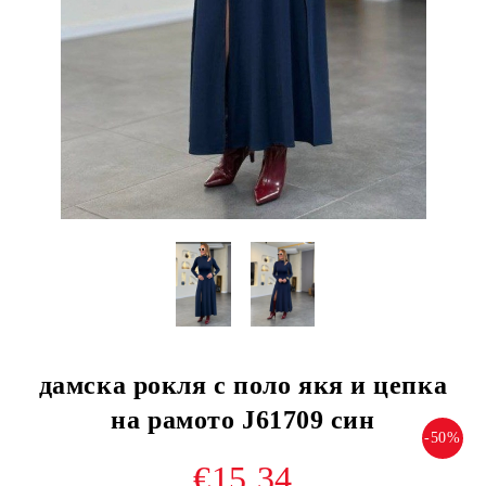
дамска рокля с поло якя и цепка
на рамото J61709 син
-50%
€15.34