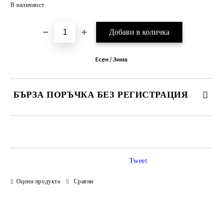
Добави в желани
В наличност
БЪРЗА ПОРЪЧКА БЕЗ РЕГИСТРАЦИЯ
САМО ПОПЪЛНЕТЕ 3 ПОЛЕТА
Tweet
Оцени продукта
Сравни
Ние ще се свържем с вас в рамките на работния ден.