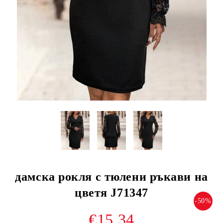
дамска рокля с тюлени ръкави на
цветя J71347
-50%
€15.34