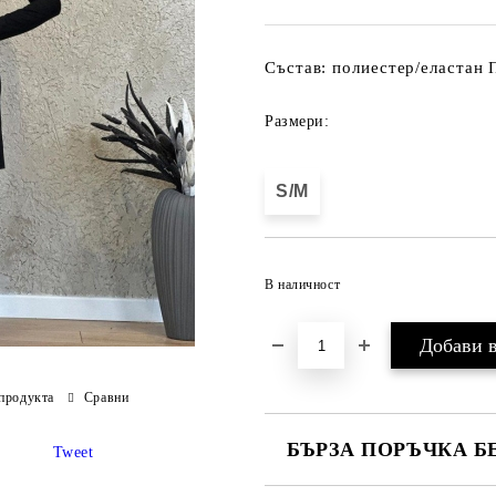
Състав: полиестер/еластан 
Размери:
S/M
В наличност
продукта
Сравни
БЪРЗА ПОРЪЧКА Б
Tweet
САМО ПОПЪЛНЕТЕ 3 ПОЛЕТА