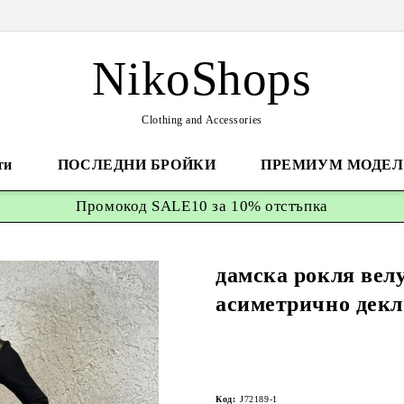
NikoShops
Clothing and Accessories
ти
ПОСЛЕДНИ БРОЙКИ
ПРЕМИУМ МОДЕЛ
Промокод
SALE10 за 10%
отстъпка
дамска рокля велу
асиметрично декл
Код:
J72189-1