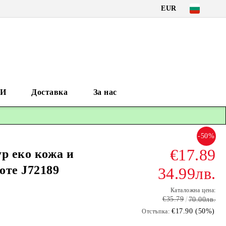
EUR
И
Доставка
За нас
-50%
€17.89
р еко кожа и
оте J72189
34.99лв.
Каталожна цена:
€35.79
70.00лв.
€17.90 (50%)
Отстъпка: