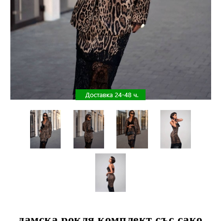
дамска рокля комплект със сако