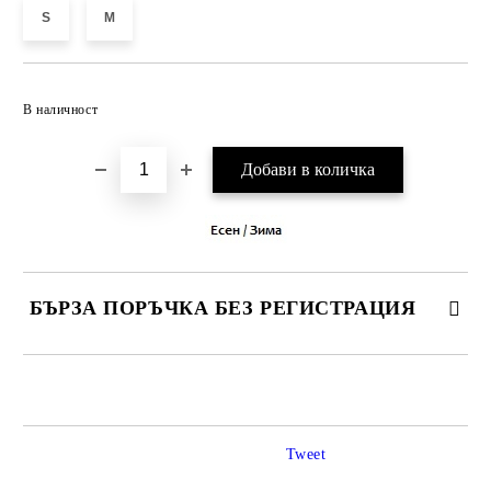
S
M
Добави в желани
В наличност
БЪРЗА ПОРЪЧКА БЕЗ РЕГИСТРАЦИЯ
САМО ПОПЪЛНЕТЕ 3 ПОЛЕТА
Tweet