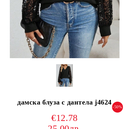
дамска блуза с дантела j4624
-50%
€12.78
25.00лв.