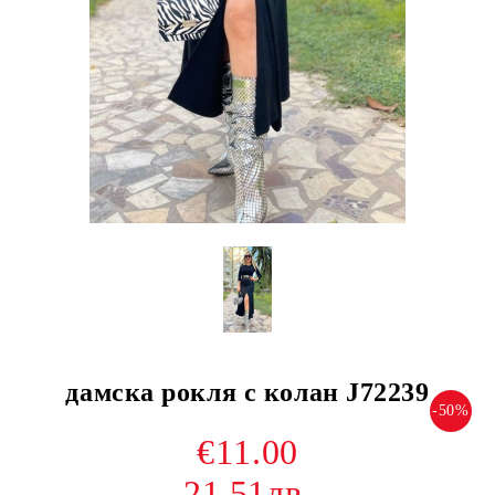
дамска рокля с колан J72239
-50%
€11.00
21.51лв.