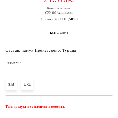
Каталожна цена:
€22.00
43.03лв.
€11.00 (50%)
Отстъпка:
Код:
J72239-2
Състав: памук Произведено: Турция
Размери:
S/M
L/XL
Добави в желани
Този продукт не е наличен в момента.