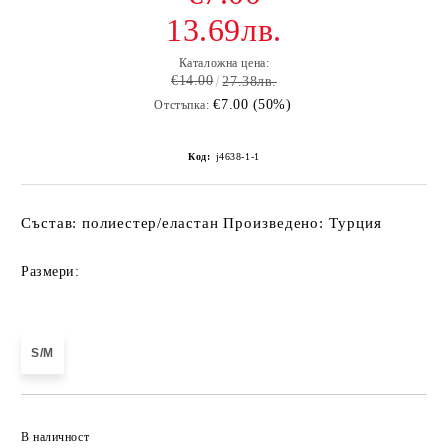
13.69лв.
Каталожна цена:
€14.00
27.38лв.
€7.00 (50%)
Отстъпка:
Код:
j4638-1-1
Състав: полиестер/еластан Произведено: Турция
Размери:
S/M
Добави в желани
В наличност