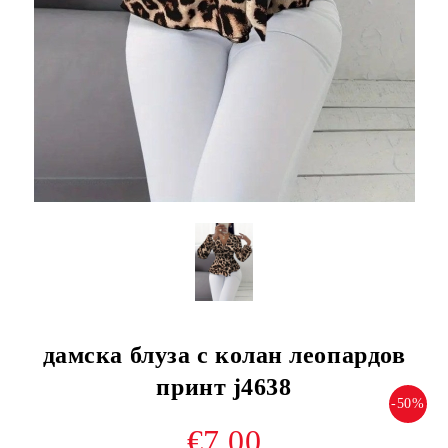
дамска блуза с колан леопардов
принт j4638
-50%
€7.00