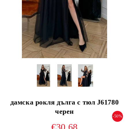
дамска рокля дълга с тюл J61780
черен
-50%
€30.68