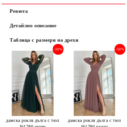
Ревюта
Детайлно описание
Таблица с размери на дрехи
-50%
-50%
дамска рокля дълга с тюл
дамска рокля дълга с тюл
J61780 зелен
J61780 пудра