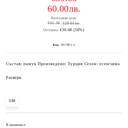
60.00лв.
Каталожна цена:
€61.36
120.01лв.
€30.68 (50%)
Отстъпка:
Код:
J61780-1-1
Състав: памук Произведено: Турция Сезон: есен/зима
Размери:
S/M
Добави в желани
В наличност