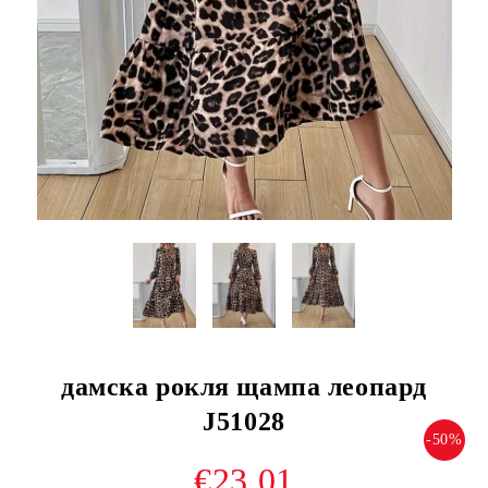
дамска рокля щампа леопард
J51028
-50%
€23.01