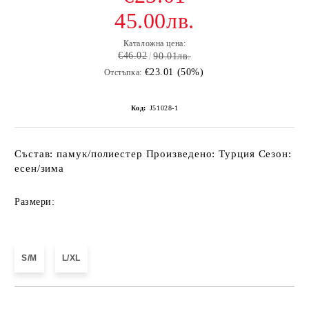
45.00лв.
Каталожна цена:
€46.02
90.01лв.
€23.01 (50%)
Отстъпка:
Код:
J51028-1
Състав: памук/полиестер Произведено: Турция Сезон:
есен/зима
Размери:
S/M
L/XL