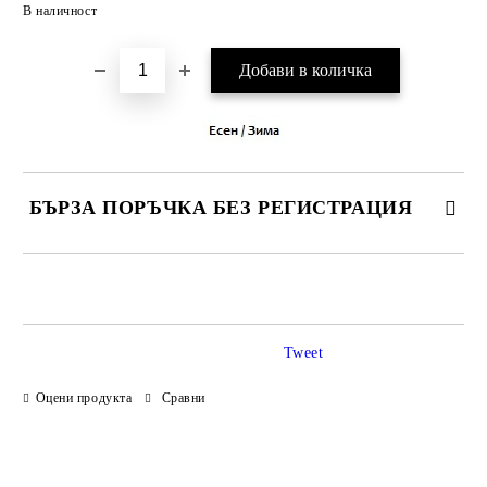
Добави в желани
В наличност
БЪРЗА ПОРЪЧКА БЕЗ РЕГИСТРАЦИЯ
САМО ПОПЪЛНЕТЕ 3 ПОЛЕТА
Tweet
Оцени продукта
Сравни
Ние ще се свържем с вас в рамките на работния ден.