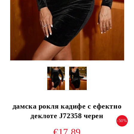
дамска рокля кадифе с ефектно
деклоте J72358 черен
-50%
€17.89