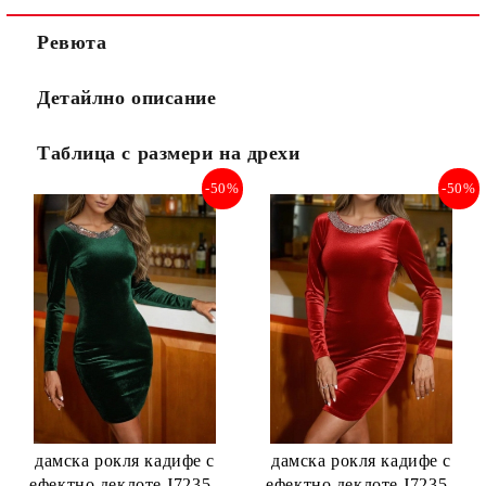
Ревюта
Детайлно описание
Таблица с размери на дрехи
-50%
-50%
дамска рокля кадифе с
дамска рокля кадифе с
ефектно деклоте J72358
ефектно деклоте J72358