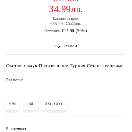
34.99лв.
Каталожна цена:
€35.79
70.00лв.
€17.90 (50%)
Отстъпка:
Код:
J72358-1-1
Състав: памук Произведено: Турция Сезон: есен/зима
Размери:
S/M
L/XL
XXL/XXXL
Добави в желани
В наличност