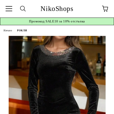
NikoShops
Промокод
SALE10 за 10%
отстъпка
Начало
РОКЛИ