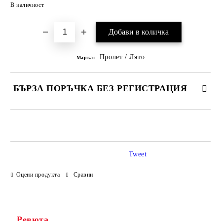
Добави в желани
В наличност
Пролет / Лято
Марка:
БЪРЗА ПОРЪЧКА БЕЗ РЕГИСТРАЦИЯ
САМО ПОПЪЛНЕТЕ 3 ПОЛЕТА
Tweet
Оцени продукта
Сравни
Ние ще се свържем с вас в рамките на работния ден.
Ревюта