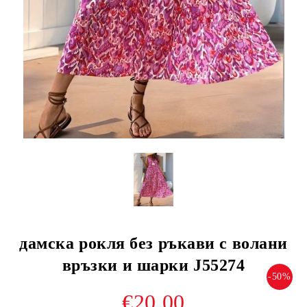
дамска рокля без ръкави с волани
връзки и шарки J55274
-50%
€20.00