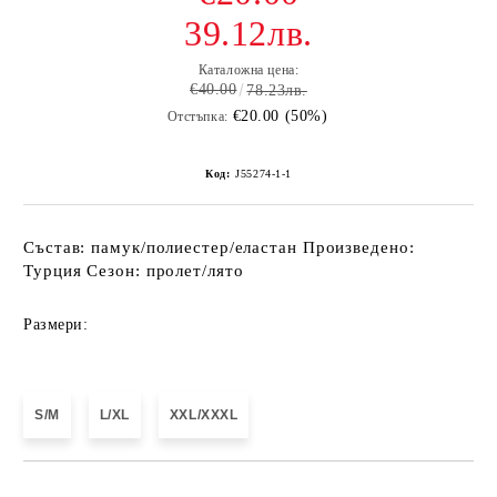
39.12лв.
Каталожна цена:
€40.00
78.23лв.
€20.00 (50%)
Отстъпка:
Код:
J55274-1-1
Състав: памук/полиестер/еластан Произведено:
Турция Сезон: пролет/лято
Размери:
S/M
L/XL
XXL/XXXL