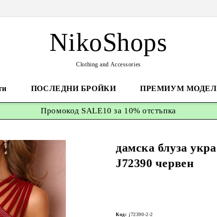
NikoShops
Clothing and Accessories
ти
ПОСЛЕДНИ БРОЙКИ
ПРЕМИУМ МОДЕЛ
Промокод
SALE10 за 10%
отстъпка
дамска блуза укр
J72390 червен
Код:
j72390-2-2