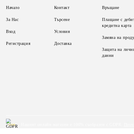
Начало
Контакт
Връщане
За Нас
Търсене
Плащане с деби
кредитна карта
Вход
Условия
Замяна на прод
Регистрация
Доставка
Защита на личн
данни
Нашият онлайн магазин е 100% съобразен с GDPR.
Проч
GDPR