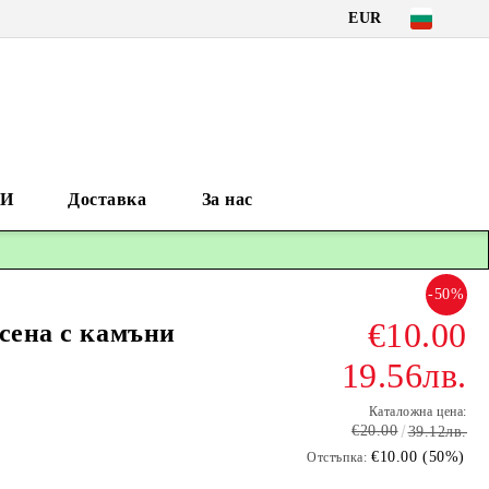
EUR
И
Доставка
За нас
-50%
€10.00
асена с камъни
19.56лв.
Каталожна цена:
€20.00
39.12лв.
€10.00 (50%)
Отстъпка: