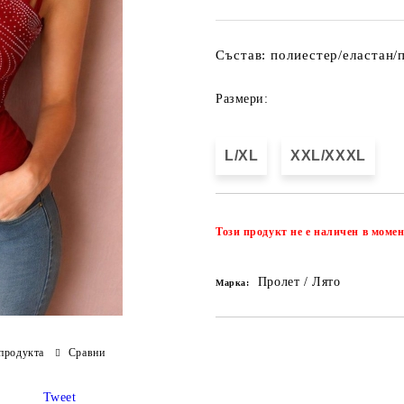
Състав: полиестер/еластан/
Размери:
L/XL
XXL/XXXL
Този продукт не е наличен в момен
Пролет / Лято
Марка:
продукта
Сравни
Tweet