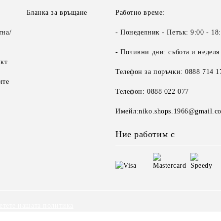
Бланка за връщане
Работно време:
тна/
- Понеделник - Петък: 9:00 - 18
- Почивни дни: събота и неделя
укт
Телефон за поръчки: 0888 714 1
ите
Телефон: 0888 022 077
Имейл:niko.shops.1966@gmail.c
Ние работим с
етете нашата политика