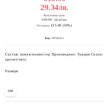
29.34лв.
Каталожна цена:
€30.00
58.67лв.
€15.00 (50%)
Отстъпка:
Код:
J87034-6-1
Състав: памук/полиестер Произведено: Турция Сезон:
пролет/лято
Размери:
S/M