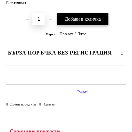
Добави в желани
В наличност
Пролет / Лято
Марка:
БЪРЗА ПОРЪЧКА БЕЗ РЕГИСТРАЦИЯ
САМО ПОПЪЛНЕТЕ 3 ПОЛЕТА
Tweet
Оцени продукта
Сравни
Ние ще се свържем с вас в рамките на работния ден.
Свързани продукти