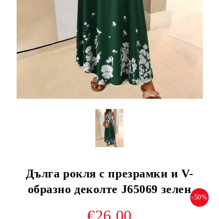
Дълга рокля с презрамки и V-
образно деколте J65069 зелен
-50%
€26.00