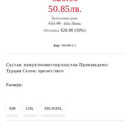
50.85лв.
Каталожна цена:
€52.00
101.70лв.
€26.00 (50%)
Отстъпка:
Код:
J65069-2-1
Състав: памук/полиестер/еластан Произведено:
Турция Сезон: пролет/лято
Размери:
S/M
L/XL
XXL/XXXL