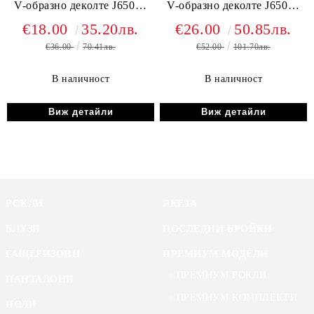
V-образно деколте J65069
V-образно деколте J65069
розов
черен
€18.00
35.20лв.
€26.00
50.85лв.
€36.00
70.41лв.
€52.00
101.70лв.
В наличност
В наличност
Виж детайли
Виж детайли
РОКЛИ
ЯКЕТА
БЛУЗИ
ПОСЛЕДНИ БРОЙКИ
ГАЩЕРИЗОНИ
ПРЕМИУМ МОДЕЛИ
ПРЕМИУМ РОКЛИ
ПАНТАЛОНИ
ПРЕМИУМ КОМПЛЕКТИ
ПОЛИ