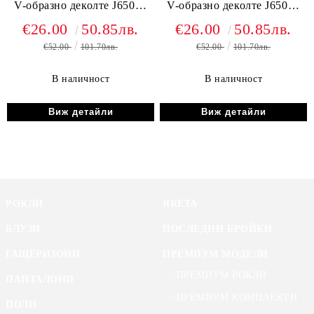
V-образно деколте J65069
V-образно деколте J65069
зелен
черен
€26.00
50.85лв.
€26.00
50.85лв.
€52.00
101.70лв.
€52.00
101.70лв.
В наличност
В наличност
Виж детайли
Виж детайли
РОКЛИ
ЯКЕТА
БЛУЗИ
ПОСЛЕДНИ БРОЙКИ
ГАЩЕРИЗОНИ
ПРЕМИУМ МОДЕЛИ
ПРЕМИУМ РОКЛИ
ПАНТАЛОНИ
ПРЕМИУМ КОМПЛЕКТИ
ПОЛИ