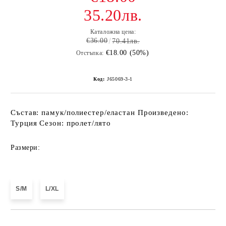
35.20лв.
Каталожна цена:
€36.00
70.41лв.
€18.00 (50%)
Отстъпка:
Код:
J65069-3-1
Състав: памук/полиестер/еластан Произведено:
Турция Сезон: пролет/лято
Размери:
S/M
L/XL