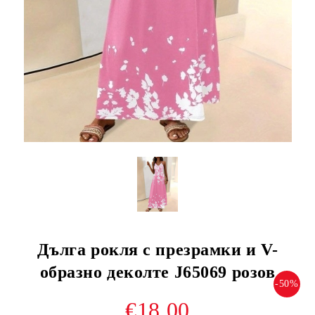
Дълга рокля с презрамки и V-
образно деколте J65069 розов
-50%
€18.00