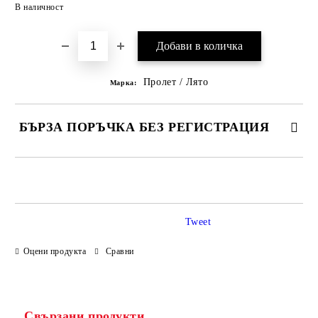
Добави в желани
В наличност
Пролет / Лято
Марка:
БЪРЗА ПОРЪЧКА БЕЗ РЕГИСТРАЦИЯ
САМО ПОПЪЛНЕТЕ 3 ПОЛЕТА
Tweet
Оцени продукта
Сравни
Ние ще се свържем с вас в рамките на работния ден.
Свързани продукти