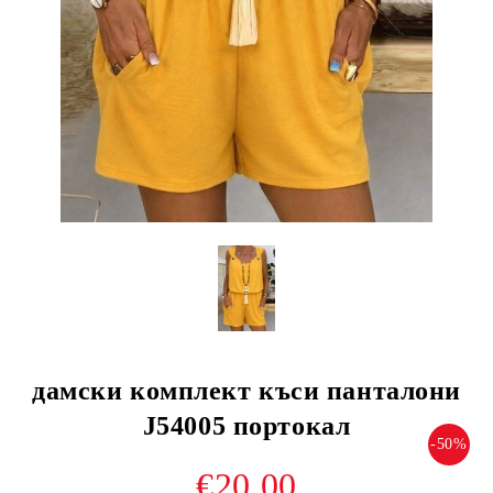
дамски комплект къси панталони
J54005 портокал
-50%
€20.00