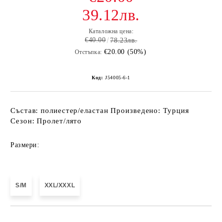
39.12лв.
Каталожна цена:
€40.00
78.23лв.
€20.00 (50%)
Отстъпка:
Код:
J54005-6-1
Състав: полиестер/еластан Произведено: Турция
Сезон: Пролет/лято
Размери:
S/M
XXL/XXXL