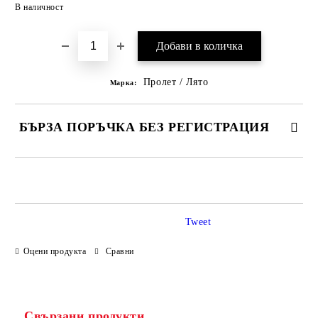
Добави в желани
В наличност
Пролет / Лято
Марка:
БЪРЗА ПОРЪЧКА БЕЗ РЕГИСТРАЦИЯ
САМО ПОПЪЛНЕТЕ 3 ПОЛЕТА
Tweet
Оцени продукта
Сравни
Ние ще се свържем с вас в рамките на работния ден.
Свързани продукти