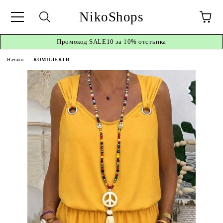
NikoShops
Промокод
SALE10 за 10%
отстъпка
Начало
КОМПЛЕКТИ