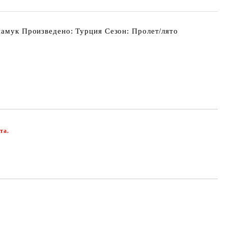
памук Произведено: Турция Сезон: Пролет/лято
та.
Добави в желани