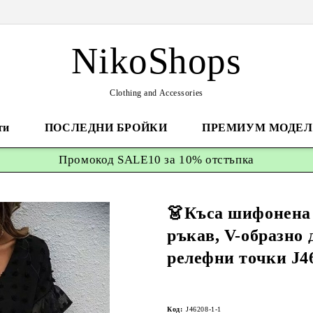
NikoShops
Clothing and Accessories
ти
ПОСЛЕДНИ БРОЙКИ
ПРЕМИУМ МОДЕЛ
Промокод
SALE10 за 10%
отстъпка
👗Къса шифонена 
ръкав, V-образно 
релефни точки J4
Код:
J46208-1-1