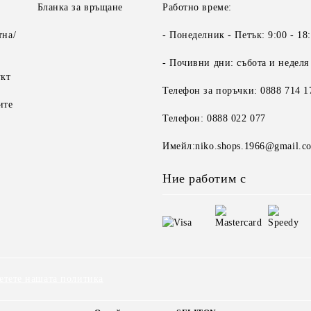
Бланка за връщане
Работно време:
тна/
- Понеделник - Петък: 9:00 - 18
- Почивни дни: събота и неделя
укт
Телефон за поръчки: 0888 714 1
ите
Телефон: 0888 022 077
Имейл:niko.shops.1966@gmail.c
Ние работим с
етете нашата политика