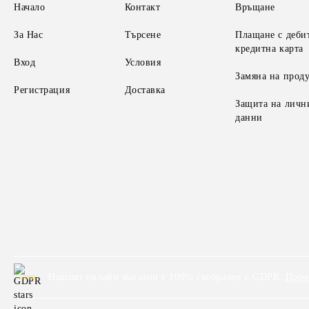
Начало
Контакт
Връщане
За Нас
Търсене
Плащане с деби
кредитна карта
Вход
Условия
Замяна на прод
Регистрация
Доставка
Защита на личн
данни
Нашият онлайн магазин е 100% съобразен с GDPR.
Проч
GDPR