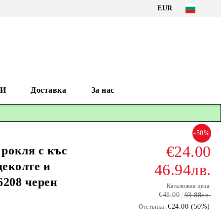
EUR
И
Доставка
За нас
-50%
€24.00
рокля с къс
деколте и
46.94лв.
6208 черен
Каталожна цена:
€48.00
93.88лв.
€24.00 (50%)
Отстъпка: