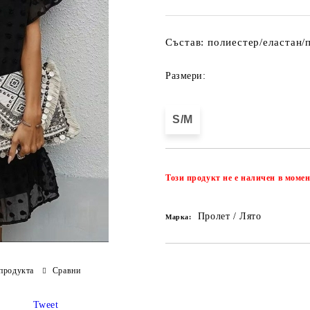
Състав: полиестер/еластан/
Размери:
S/M
Този продукт не е наличен в момен
Пролет / Лято
Марка:
продукта
Сравни
Tweet