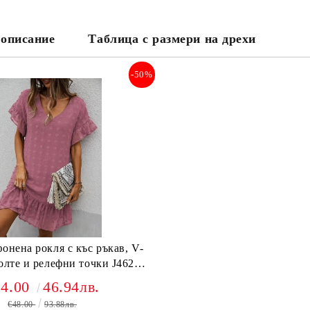
 описание
Таблица с размери на дрехи
-50%
онена рокля с къс ръкав, V-
те и релефни точки J46208
пудра
24.00
46.94лв.
€48.00
93.88лв.