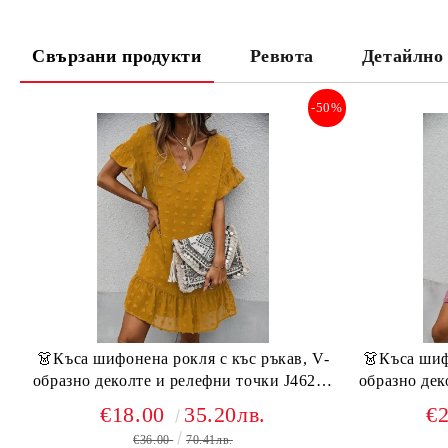
Свързани продукти
Ревюта
Детайлно
-50%
👗Къса шифонена рокля с къс ръкав, V-
👗Къса шиф
образно деколте и релефни точки J46208
образно декол
горчица
€18.00
35.20лв.
€
€36.00
70.41лв.