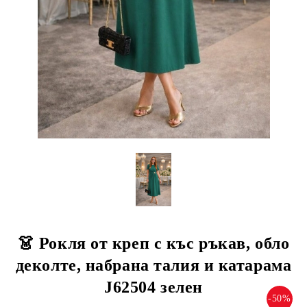
👗 Рокля от креп с къс ръкав, обло
деколте, набрана талия и катарама
J62504 зелен
-50%