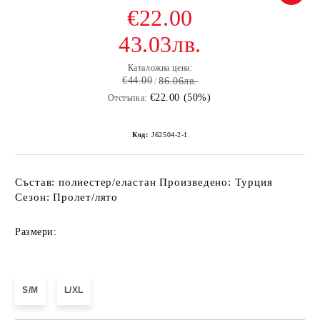
€22.00
43.03лв.
Каталожна цена:
€44.00
86.06лв.
€22.00 (50%)
Отстъпка:
Код:
J62504-2-1
Състав: полиестер/еластан Произведено: Турция
Сезон: Пролет/лято
Размери:
S/M
L/XL