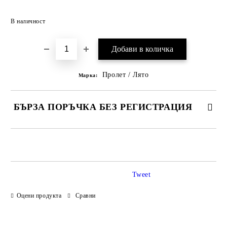
Добави в желани
В наличност
Пролет / Лято
Марка:
БЪРЗА ПОРЪЧКА БЕЗ РЕГИСТРАЦИЯ
САМО ПОПЪЛНЕТЕ 3 ПОЛЕТА
Tweet
Оцени продукта
Сравни
Ние ще се свържем с вас в рамките на работния ден.