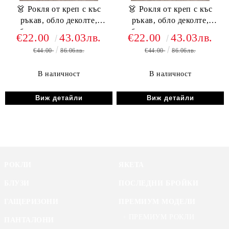
👗 Рокля от креп с къс
👗 Рокля от креп с къс
ръкав, обло деколте,
ръкав, обло деколте,
набрана талия и катарама
набрана талия и катарама
€22.00
43.03лв.
€22.00
43.03лв.
J62504 червен
J62504 черен
€44.00
86.06лв.
€44.00
86.06лв.
В наличност
В наличност
Виж детайли
Виж детайли
РОКЛИ
ЯКЕТА
БЛУЗИ
ПОСЛЕДНИ БРОЙКИ
ГАЩЕРИЗОНИ
ПРЕМИУМ МОДЕЛИ
ПРЕМИУМ РОКЛИ
ПАНТАЛОНИ