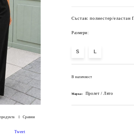
Състав: полиестер/еластан 
Размери:
S
L
В наличност
Пролет / Лято
Марка:
продукта
Сравни
Tweet