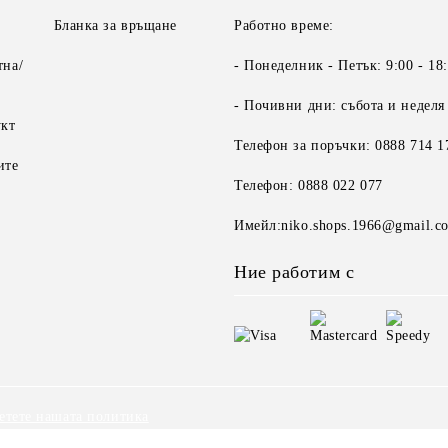
Бланка за връщане
Работно време:
тна/
- Понеделник - Петък: 9:00 - 18
- Почивни дни: събота и неделя
укт
Телефон за поръчки: 0888 714 1
ите
Телефон: 0888 022 077
Имейл:niko.shops.1966@gmail.c
Ние работим с
етете нашата политика