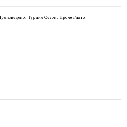
Произведено: Турция Сезон: Пролет/лято
Добави в желани