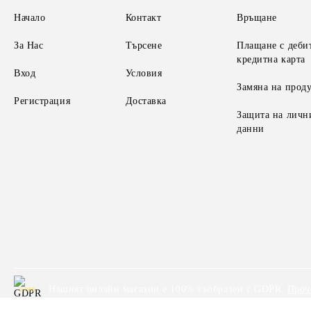
Начало
Контакт
Връщане
За Нас
Търсене
Плащане с деби
кредитна карта
Вход
Условия
Замяна на прод
Регистрация
Доставка
Защита на личн
данни
Нашият онлайн магазин е 100% съобразен с GDPR.
Проч
GDPR