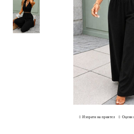
Изпрати на приятел
Оцени 