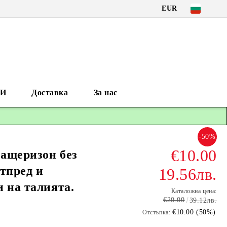
EUR
И
Доставка
За нас
-50%
€10.00
гащеризон без
тпред и
19.56лв.
 на талията.
Каталожна цена:
€20.00
39.12лв.
€10.00 (50%)
Отстъпка: