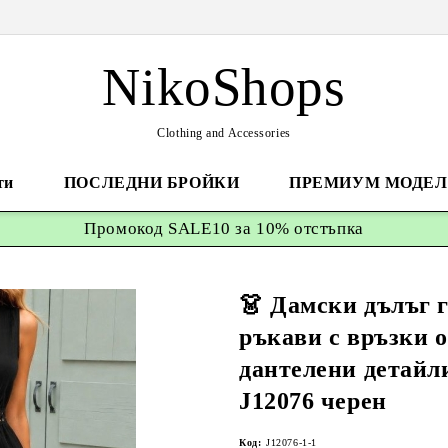
NikoShops
Clothing and Accessories
ти
ПОСЛЕДНИ БРОЙКИ
ПРЕМИУМ МОДЕЛ
Промокод
SALE10 за 10%
отстъпка
👗 Дамски дълъг 
ръкави с връзки о
дантелени детайли
J12076 черен
Код:
J12076-1-1