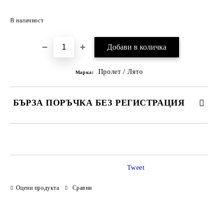
Добави в желани
В наличност
Пролет / Лято
Марка:
БЪРЗА ПОРЪЧКА БЕЗ РЕГИСТРАЦИЯ
САМО ПОПЪЛНЕТЕ 3 ПОЛЕТА
Tweet
Оцени продукта
Сравни
Ние ще се свържем с вас в рамките на работния ден.