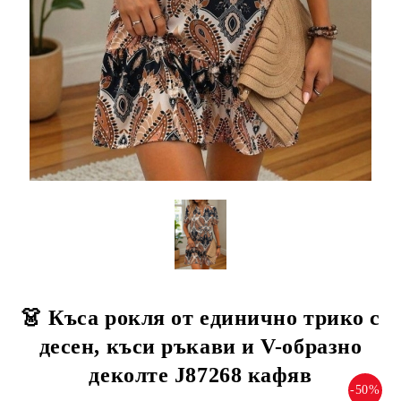
👗 Къса рокля от единично трико с
десен, къси ръкави и V-образно
деколте J87268 кафяв
-50%