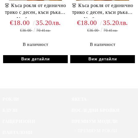
👗 Къса рокля от единично
👗 Къса рокля от единично
трико с десен, къси ръкави
трико с десен, къси ръкави
и V-образно деколте
и V-образно деколте
€18.00
35.20лв.
€18.00
35.20лв.
J87268 розов
J87268 син
€36.00
70.41лв.
€36.00
70.41лв.
В наличност
В наличност
Виж детайли
Виж детайли
РОКЛИ
ЯКЕТА
БЛУЗИ
ПОСЛЕДНИ БРОЙКИ
ГАЩЕРИЗОНИ
ПРЕМИУМ МОДЕЛИ
ПРЕМИУМ РОКЛИ
ПАНТАЛОНИ