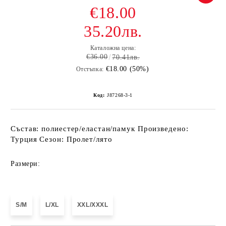
€18.00
35.20лв.
Каталожна цена:
€36.00
70.41лв.
€18.00 (50%)
Отстъпка:
Код:
J87268-3-1
Състав: полиестер/еластан/памук Произведено:
Турция Сезон: Пролет/лято
Размери:
S/M
L/XL
XXL/XXXL