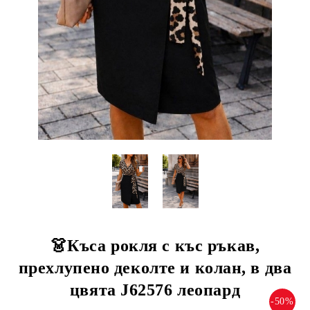
👗Къса рокля с къс ръкав,
прехлупено деколте и колан, в два
цвята J62576 леопард
-50%