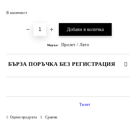
Добави в желани
В наличност
Пролет / Лято
Марка:
БЪРЗА ПОРЪЧКА БЕЗ РЕГИСТРАЦИЯ
САМО ПОПЪЛНЕТЕ 3 ПОЛЕТА
Tweet
Оцени продукта
Сравни
Ние ще се свържем с вас в рамките на работния ден.