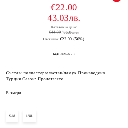
€22.00
43.03лв.
Каталожна цена:
€44.00
86.06лв.
€22.00 (50%)
Отстъпка:
Код:
J62576-2-1
Състав: полиестер/еластан/памук Произведено:
Турция Сезон: Пролет/лято
Размери:
S/M
L/XL