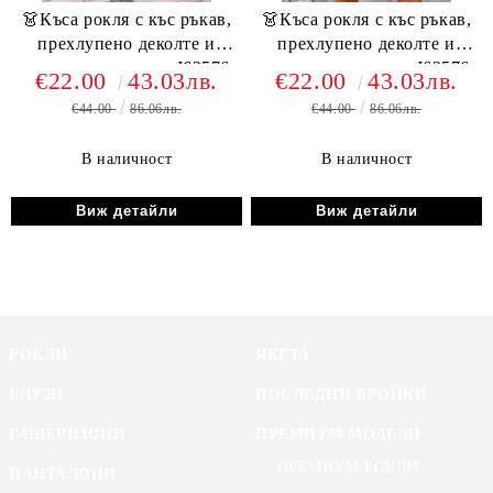
👗Къса рокля с къс ръкав,
👗Къса рокля с къс ръкав,
прехлупено деколте и
прехлупено деколте и
колан, в два цвята J62576
колан, в два цвята J62576
€22.00
43.03лв.
€22.00
43.03лв.
леопард
€44.00
86.06лв.
€44.00
86.06лв.
В наличност
В наличност
Виж детайли
Виж детайли
РОКЛИ
ЯКЕТА
БЛУЗИ
ПОСЛЕДНИ БРОЙКИ
ГАЩЕРИЗОНИ
ПРЕМИУМ МОДЕЛИ
ПРЕМИУМ РОКЛИ
ПАНТАЛОНИ