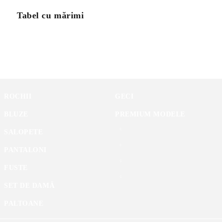
Tabel cu mărimi
ROCHII
GECI
BLUZE
PREMIUM MODELE
SALOPETE
PANTALONI
FUSTE
SET DE DAMĂ
PALTOANE