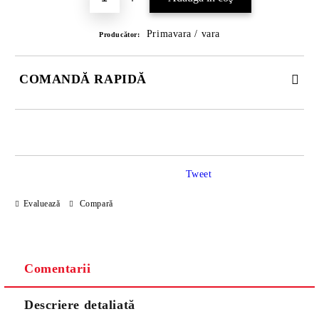
Primavara / vara
Producător:
COMANDĂ RAPIDĂ
DOAR 3 CÂMPURI DE COMPLETAT
Tweet
Evaluează
Compară
Noi vă vom contacta pentru finalizarea comenzii.
Comentarii
Descriere detaliată