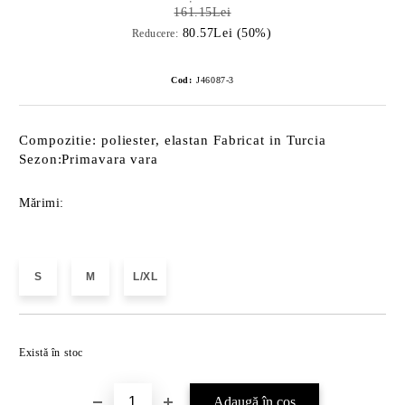
161.15Lei
80.57Lei (50%)
Reducere:
Cod:
J46087-3
Compozitie: poliester, elastan Fabricat in Turcia
Sezon:Primavara vara
Mărimi:
S
M
L/XL
Îmi doresc
Există în stoc