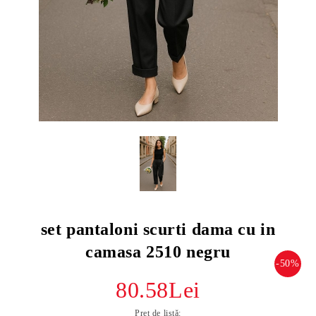
set pantaloni scurti dama cu in
camasa 2510 negru
-50%
80.58Lei
Preț de listă: