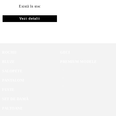
Există în stoc
Vezi detalii
ROCHII
GECI
BLUZE
PREMIUM MODELE
SALOPETE
PANTALONI
FUSTE
SET DE DAMĂ
PALTOANE