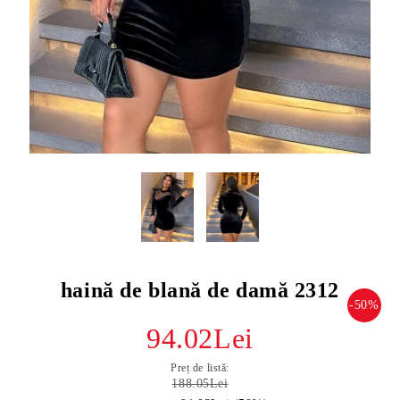
haină de blană de damă 2312
-50%
94.02Lei
Preț de listă:
188.05Lei