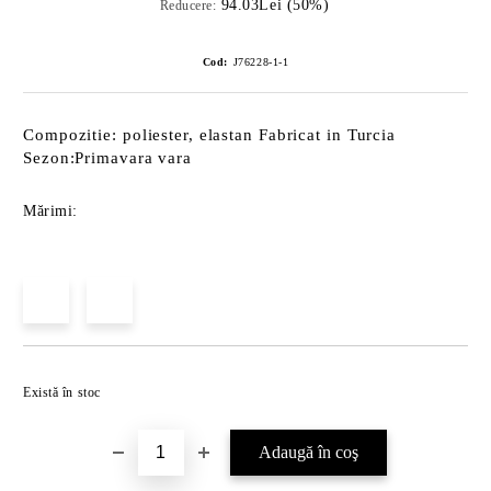
94.03Lei (50%)
Reducere:
Cod:
J76228-1-1
Compozitie: poliester, elastan Fabricat in Turcia
Sezon:Primavara vara
Mărimi:
Îmi doresc
Există în stoc