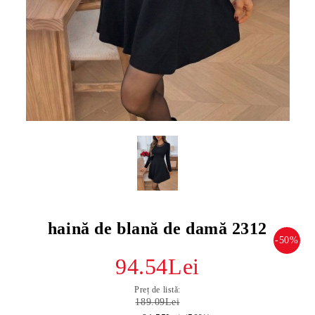
haină de blană de damă 2312
-50%
94.54Lei
Preț de listă:
189.09Lei