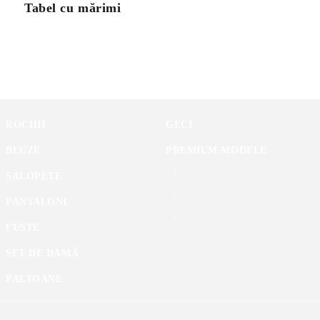
Tabel cu mărimi
ROCHII
GECI
BLUZE
PREMIUM MODELE
SALOPETE
PANTALONI
FUSTE
SET DE DAMĂ
PALTOANE