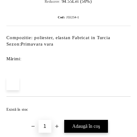
94.55Lei (50%)
Reducere:
Cod:
J55254-1
Compozitie: poliester, elastan Fabricat in Turcia
Sezon:Primavara vara
Mărimi:
Îmi doresc
Există în stoc