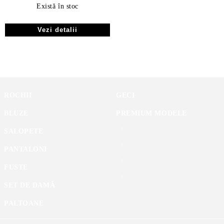
Există în stoc
Vezi detalii
ROCHII
GECI
BLUZE
PREMIUM MODELE
SALOPETE
PANTALONI
FUSTE
SET DE DAMĂ
PALTOANE