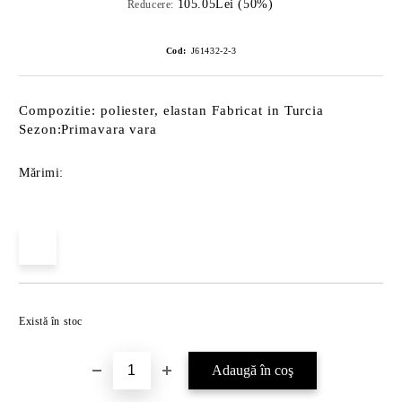
105.05Lei (50%)
Reducere:
Cod:
J61432-2-3
Compozitie: poliester, elastan Fabricat in Turcia
Sezon:Primavara vara
Mărimi:
Îmi doresc
Există în stoc