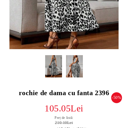
rochie de dama cu fanta 2396
-50%
105.05Lei
Preț de listă:
210.10Lei