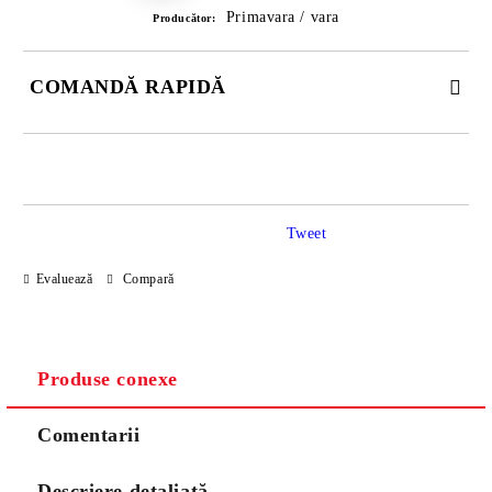
Primavara / vara
Producător:
COMANDĂ RAPIDĂ
DOAR 3 CÂMPURI DE COMPLETAT
Tweet
Evaluează
Compară
Noi vă vom contacta pentru finalizarea comenzii.
Produse conexe
Comentarii
Descriere detaliată