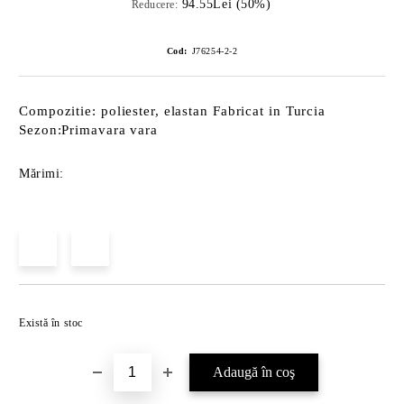
94.55Lei (50%)
Reducere:
Cod:
J76254-2-2
Compozitie: poliester, elastan Fabricat in Turcia
Sezon:Primavara vara
Mărimi:
Îmi doresc
Există în stoc