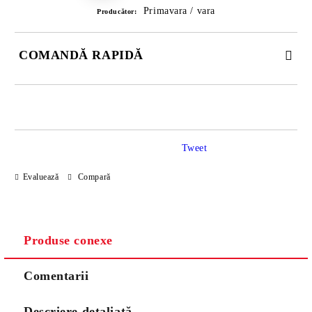
Primavara / vara
Producător:
COMANDĂ RAPIDĂ
DOAR 3 CÂMPURI DE COMPLETAT
Tweet
Evaluează
Compară
Noi vă vom contacta pentru finalizarea comenzii.
Produse conexe
Comentarii
Descriere detaliată