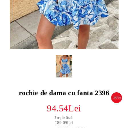
rochie de dama cu fanta 2396
-50%
94.54Lei
Preț de listă:
189.09Lei