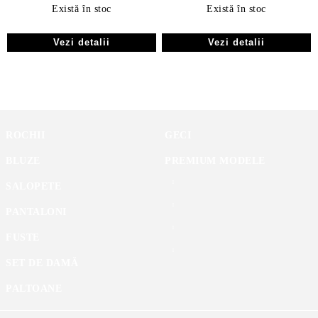
Există în stoc
Există în stoc
Vezi detalii
Vezi detalii
ROCHII
GECI
BLUZE
PREMIUM MODELE
SALOPETE
PANTALONI
FUSTE
SET DE DAMĂ
PALTOANE